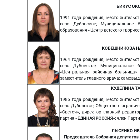
БИКУС ОК
1991 года рождения; место жительст
село Дубовское; Муниципальное б
образования «Центр детского творчес
КОВЕШНИКОВА Н
1964 года рождения; место жительст
село Дубовское; Муниципальное б
«Центральная районная больница» 
заместитель главного врача; самовы
КУДЕЛИНА Т
1986 года рождения; место жительст
село Дубовское; Общество с огранич
«Светоч», директор-главный редакто
партия
«ЕДИНАЯ РОССИЯ»
; член Парт
ЛЫСЕНКО ИВ
Председатель Собрания депутатов 