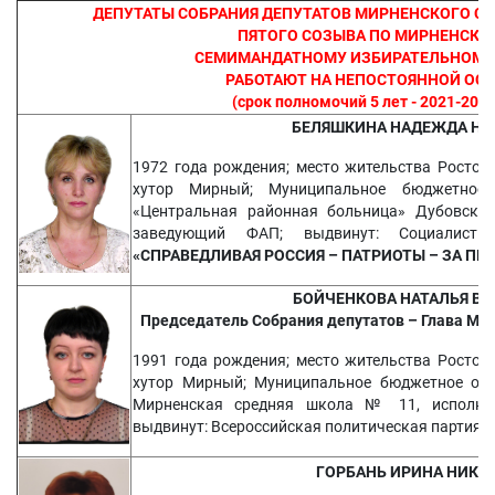
ДЕПУТАТЫ СОБРАНИЯ ДЕПУТАТОВ МИРНЕНСКОГО С
ПЯТОГО СОЗЫВА ПО МИРНЕНСКО
СЕМИМАНДАТНОМУ ИЗБИРАТЕЛЬНОМУ 
РАБОТАЮТ НА НЕПОСТОЯННОЙ ОС
(срок полномочий 5 лет - 2021-2026
БЕЛЯШКИНА НАДЕЖДА НИ
1972 года рождения; место жительства Ростовс
хутор Мирный; Муниципальное бюджетное 
«Центральная районная больница» Дубовског
заведующий ФАП; выдвинут: Социалистич
«СПРАВЕДЛИВАЯ РОССИЯ – ПАТРИОТЫ – ЗА ПР
БОЙЧЕНКОВА НАТАЛЬЯ В
Председатель Собрания депутатов – Глава Мир
1991 года рождения; место жительства Ростовс
хутор Мирный; Муниципальное бюджетное общ
Мирненская средняя школа № 11, исполняю
выдвинут: Всероссийская политическая партия
«
ГОРБАНЬ ИРИНА НИКО