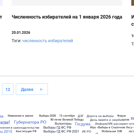
т
Численность избирателей на 1 января 2026 года
И
с
20.01.2026
1
Тэги:
численность избирателей
Т
12
Далее
ва
ДЭГ
Дорога на выборы
Изменения в законе
Выборы 2026
13 сентября
Форум
в
День памяти и скорби
80-летие Великой Победы
архив
ком!
Губернатора РО
Госдума
Волонтеры
ИнформУИК расскажет
ито
Выборы ГД ФС РФ
енения в законодательстве
Игра «Выборы в Сказочном Лесу»
ы 2015
Выборы ГД ФС РФ 2021
ИК РО
Конституция РФ
Мобильная УИК
тест