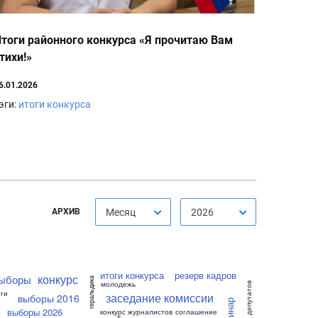
тоги районного конкурса «Я прочитаю Вам
тихи!»
6.01.2026
эги:
итоги конкурса
АРХИВ
Месяц
2026
итоги конкурса
резерв кадров
конкурс
ыборы
геральдика
молодежь
собрание депутатов
ги
заседание комиссии
выборы 2016
семинар
выборы 2026
конкурс журналистов
соглашение