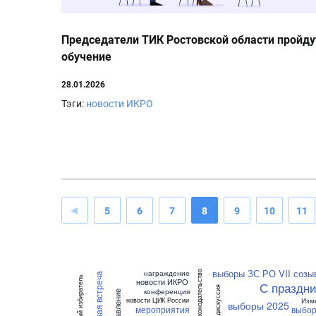
Председатели ТИК Ростовской области пройду
обучение
28.01.2026
Тэги:
новости ИКРО
5
6
7
8
9
10
11
выборы ЗС РО VII созы
награждение
законодательство
рабочая встреча
мобильный избиратель
новости ИКРО
С праздни
дискуссия
конференция
поздравление
Изм
новости ЦИК России
выборы 2025
мероприятия
выбор